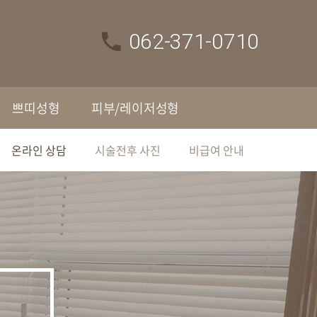
062-371-0710
쁘띠성형
피부/레이저성형
온라인 상담
시술전후 사진
비급여 안내