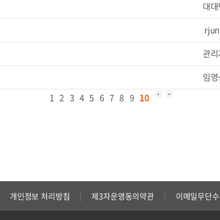
대대
rju
관리
임영
1
2
3
4
5
6
7
8
9
10
개인정보 처리방침
제3자운영동의약관
이메일무단수